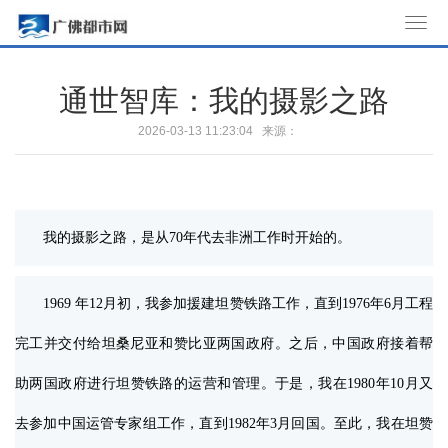
T
o
g
通世智库：我的摄影之路
g
l
2026-03-13 11:23:04 来源：
e
n
a
v
我的摄影之路，是从70年代去非洲工作时开始的。
i
g
a
1969 年12月初，我参加援建坦赞铁路工作，直到1976年6月工程
t
完工并交付给坦桑尼亚和赞比亚两国政府。之后，中国政府接着帮
i
o
助两国政府进行坦赞铁路的运营和管理。于是，我在1980年10月又
n
去参加中国运管专家组工作，直到1982年3月回国。至此，我在坦赞