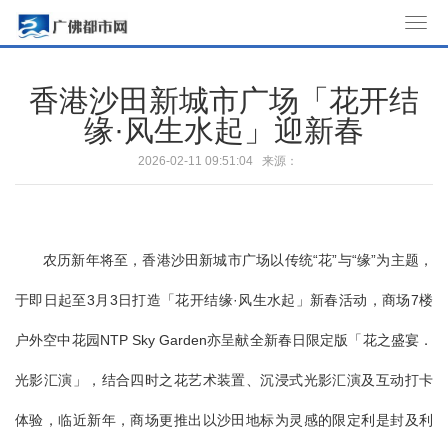
T
o
g
香港沙田新城市广场「花开结
g
缘·风生水起」迎新春
l
e
2026-02-11 09:51:04 来源：
n
a
v
i
农历新年将至，香港沙田新城市广场以传统“花”与“缘”为主题，
g
于即日起至3月3日打造「花开结缘·风生水起」新春活动，商场7楼
a
t
户外空中花园NTP Sky Garden亦呈献全新春日限定版「花之盛宴．
i
o
光影汇演」，结合四时之花艺术装置、沉浸式光影汇演及互动打卡
n
体验，临近新年，商场更推出以沙田地标为灵感的限定利是封及利